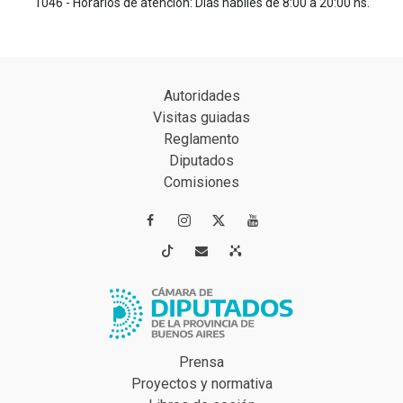
1046 - Horarios de atención: Días hábiles de 8:00 a 20:00 hs.
Autoridades
Visitas guiadas
Reglamento
Diputados
Comisiones




Prensa
Proyectos y normativa