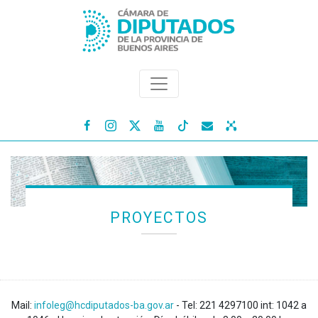




PROYECTOS
Mail:
infoleg@hcdiputados-ba.gov.ar
- Tel: 221 4297100 int: 1042 a