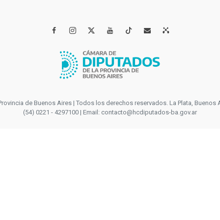




incia de Buenos Aires | Todos los derechos reservados. La Plata, Buenos Aires
(54) 0221 - 4297100 | Email: contacto@hcdiputados-ba.gov.ar