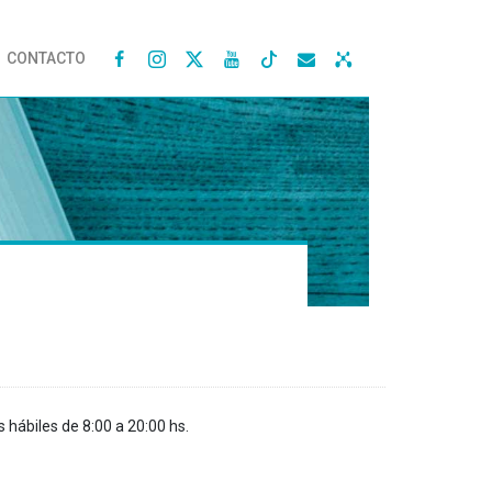
CONTACTO




s hábiles de 8:00 a 20:00 hs.