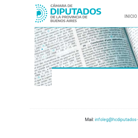
INICIO
Mail:
infoleg@hcdiputados-