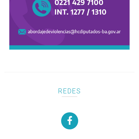
COMISIÓN DE ASUNTOS DE LAS PERSONAS
CON DISCAPACIDAD
Reunión ordinaria.
Salas 5 y 6 del Anexo
Ver orden del día
11/08/2026
14:30 hs.
VISITA GUIADA
REDES
Estudiantes de la Secundaria Modelo "Gran
Argentina" de Almirante Brown, recorrerán la
Cámara de Diputados.

Recinto