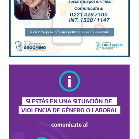
ESTADO
Reunión de asesores/as.
Sala 3 del Anexo
Ver orden del día
11/08/2026
13:30 hs.
VISITA GUIADA
Estudiantes del Jardín Inmaculada Madre de Dios
de La Plata, visitarán la HCD.
Recinto
11/08/2026
14:00 hs.