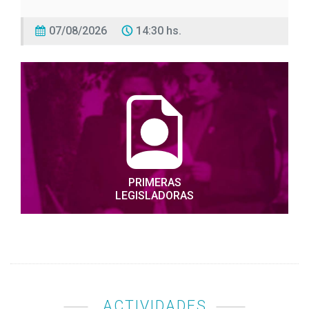
07/08/2026
14:30 hs.
VISITA GUIADA
Estudiantes de la EES N° 71 de La Plata,
recorrerán la Cámara de Diputados.
Recinto
PRIMERAS
07/08/2026
15:00 hs.
LEGISLADORAS
PRESENTACIÓN DE LIBRO
Se llevará a cabo la presentación del libro "Mamá
Loba, historias de crianza en singular" de Cecilia
Santoro.
Salón de los Pasos Perdidos
ACTIVIDADES