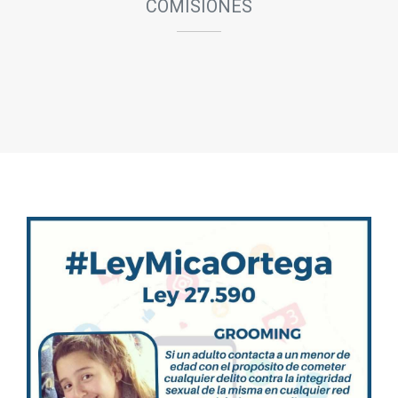
COMISIONES
Reunión ordinaria.
Salas 5 y 6 del Anexo
Ver orden del día
11/08/2026
12:30 hs.
VISITA GUIADA
Estudiantes de la EES N° 86 de La Plata,
recorrerán la Cámara de Diputados.
Recinto
11/08/2026
13:00 hs.
COMISIÓN DE REFORMA POLÍTICA Y DEL