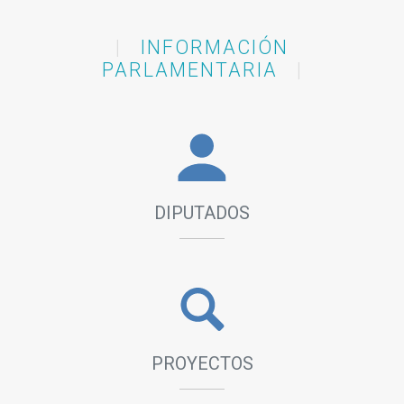
Recinto
|
INFORMACIÓN
PARLAMENTARIA
|
11/08/2026
9:30 hs.
VISITA GUIADA
Estudiantes del Instituto San Pablo de Avellaneda
y Colegio María Auxiliadora de Ensenada,
recorrerán la Cámara de Diputados.
DIPUTADOS
Recinto
11/08/2026
11:00 hs.
PROYECTOS
COMISIÓN DE RELACIONES INTERNACIONALES
Y MERCOSUR