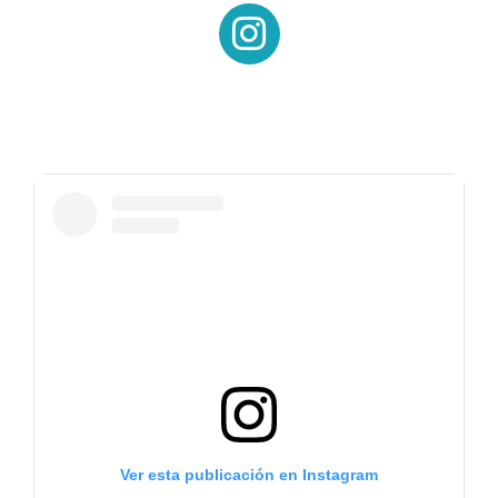
12/08/2026
10:00 hs.
COMISIÓN DE ASUNTOS CULTURALES
Reunión ordinaria.
Salas 5 y 6 del Anexo
Ver orden del día
12/08/2026
11:00 hs.
COMISIÓN DE SEGURIDAD Y ASUNTOS
PENITENCIARIOS
Reunión de asesores/as.
Salas 1 y 2 del Anexo
Ver esta publicación en Instagram
Ver orden del día