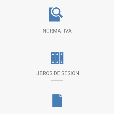
Reunión ordinaria.
Salas 5 y 6 del Anexo
Ver orden del día
NORMATIVA
11/08/2026
12:00 hs.
VISITA GUIADA
Estudiantes del Centro Socioeducativo de
Quilmes, visitarán la HCD.
LIBROS DE SESIÓN
Recinto
11/08/2026
12:00 hs.
COMISIÓN DE JUVENTUD