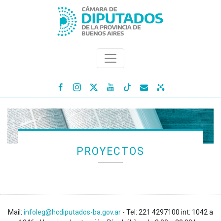




PROYECTOS
Mail:
infoleg@hcdiputados-ba.gov.ar
- Tel: 221 4297100 int: 1042 a