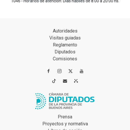
1046 - Horarios de atención: Días hábiles de 8:00 a 20:00 hs.
Autoridades
Visitas guiadas
Reglamento
Diputados
Comisiones




Prensa
Proyectos y normativa