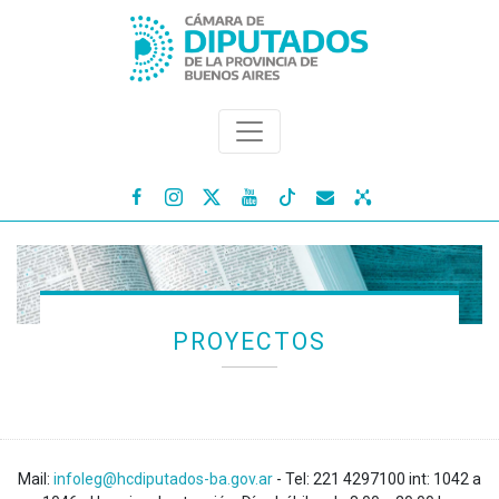




PROYECTOS
Mail:
infoleg@hcdiputados-ba.gov.ar
- Tel: 221 4297100 int: 1042 a