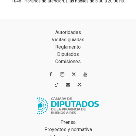
1046 - Horarios de atención: Días hábiles de 8:00 a 20:00 hs.
Autoridades
Visitas guiadas
Reglamento
Diputados
Comisiones




Prensa
Proyectos y normativa