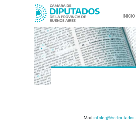
INICIO
Mail:
infoleg@hcdiputados-