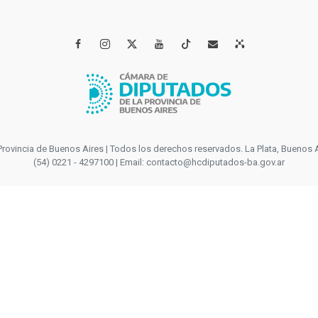




incia de Buenos Aires | Todos los derechos reservados. La Plata, Buenos Aires
(54) 0221 - 4297100 | Email: contacto@hcdiputados-ba.gov.ar