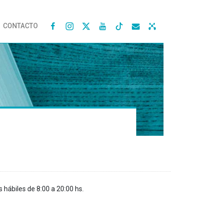
CONTACTO




s hábiles de 8:00 a 20:00 hs.