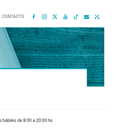
CONTACTO




s hábiles de 8:00 a 20:00 hs.