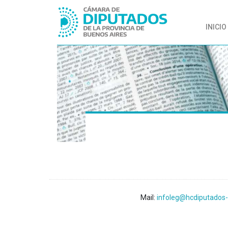
INICIO
Mail:
infoleg@hcdiputados-