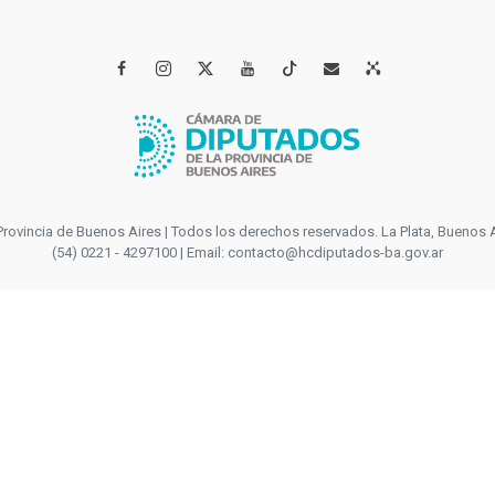




incia de Buenos Aires | Todos los derechos reservados. La Plata, Buenos Aires
(54) 0221 - 4297100 | Email: contacto@hcdiputados-ba.gov.ar