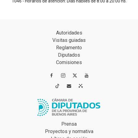
1046 - Horarios de atención: Días hábiles de 8:00 a 20:00 hs.
Autoridades
Visitas guiadas
Reglamento
Diputados
Comisiones




Prensa
Proyectos y normativa