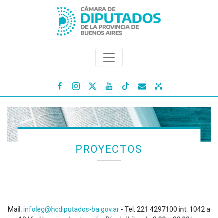




PROYECTOS
Mail:
infoleg@hcdiputados-ba.gov.ar
- Tel: 221 4297100 int: 1042 a