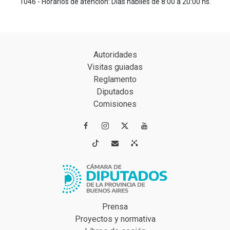
1046 - Horarios de atención: Días hábiles de 8:00 a 20:00 hs.
Autoridades
Visitas guiadas
Reglamento
Diputados
Comisiones




Prensa
Proyectos y normativa