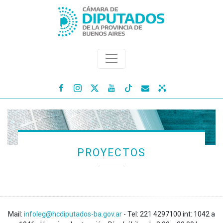




PROYECTOS
Mail:
infoleg@hcdiputados-ba.gov.ar
- Tel: 221 4297100 int: 1042 a