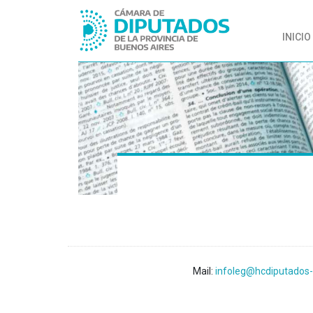
INICIO
Mail:
infoleg@hcdiputados-