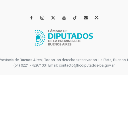




incia de Buenos Aires | Todos los derechos reservados. La Plata, Buenos Aires
(54) 0221 - 4297100 | Email: contacto@hcdiputados-ba.gov.ar