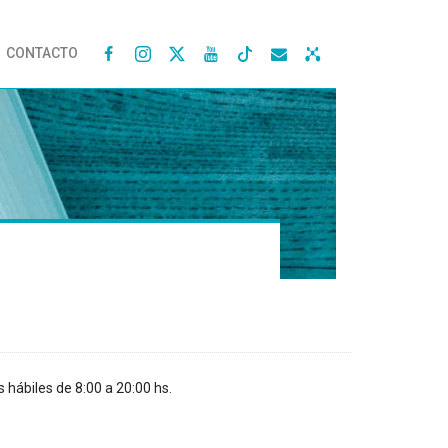
CONTACTO




s hábiles de 8:00 a 20:00 hs.