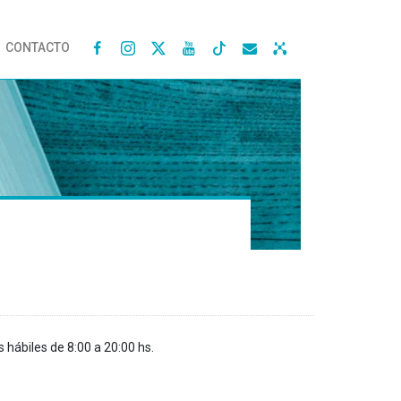
CONTACTO




s hábiles de 8:00 a 20:00 hs.