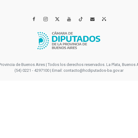




incia de Buenos Aires | Todos los derechos reservados. La Plata, Buenos Aires
(54) 0221 - 4297100 | Email: contacto@hcdiputados-ba.gov.ar