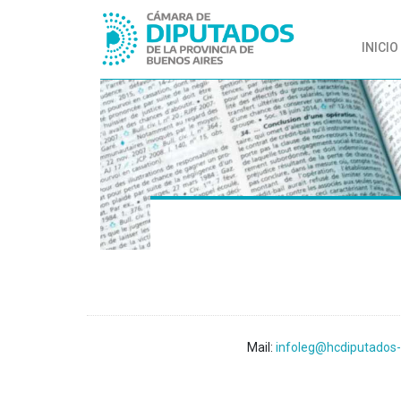
INICIO
Mail:
infoleg@hcdiputados-