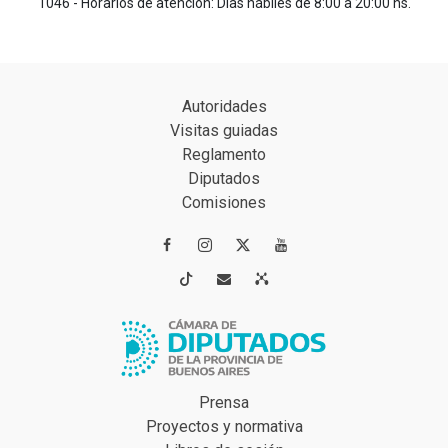
1046 - Horarios de atención: Días hábiles de 8:00 a 20:00 hs.
Autoridades
Visitas guiadas
Reglamento
Diputados
Comisiones




Prensa
Proyectos y normativa