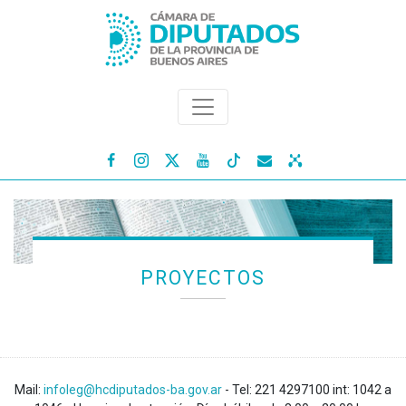




PROYECTOS
Mail:
infoleg@hcdiputados-ba.gov.ar
- Tel: 221 4297100 int: 1042 a