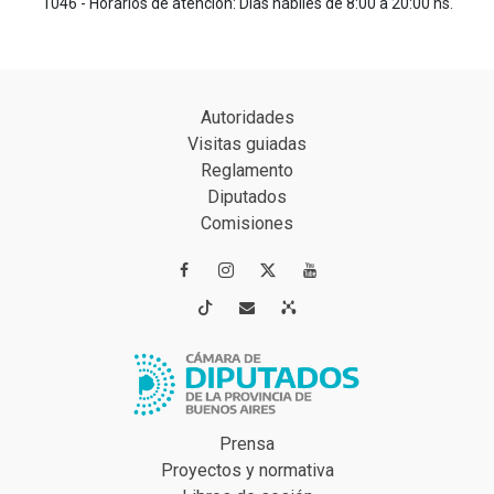
1046 - Horarios de atención: Días hábiles de 8:00 a 20:00 hs.
Autoridades
Visitas guiadas
Reglamento
Diputados
Comisiones




Prensa
Proyectos y normativa