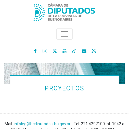




PROYECTOS
Mail:
infoleg@hcdiputados-ba.gov.ar
- Tel: 221 4297100 int: 1042 a