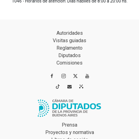
1046 - Horarios de atención: Días hábiles de 8:00 a 20:00 hs.
Autoridades
Visitas guiadas
Reglamento
Diputados
Comisiones




Prensa
Proyectos y normativa