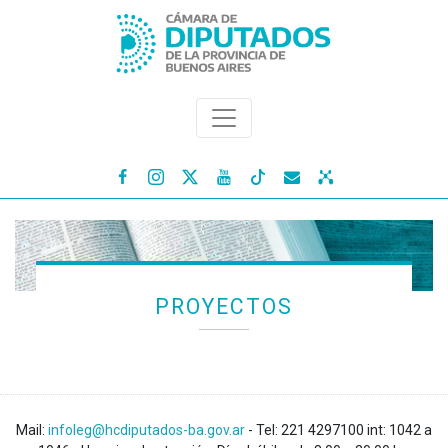




PROYECTOS
Mail:
infoleg@hcdiputados-ba.gov.ar
- Tel: 221 4297100 int: 1042 a