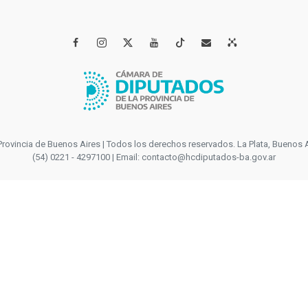




incia de Buenos Aires | Todos los derechos reservados. La Plata, Buenos Aires
(54) 0221 - 4297100 | Email: contacto@hcdiputados-ba.gov.ar