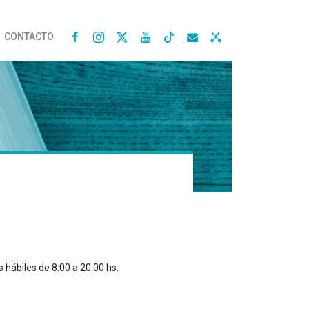
CONTACTO




s hábiles de 8:00 a 20:00 hs.