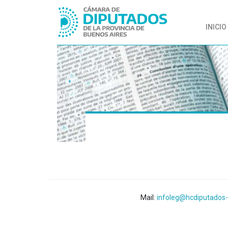
INICIO
Mail:
infoleg@hcdiputados-