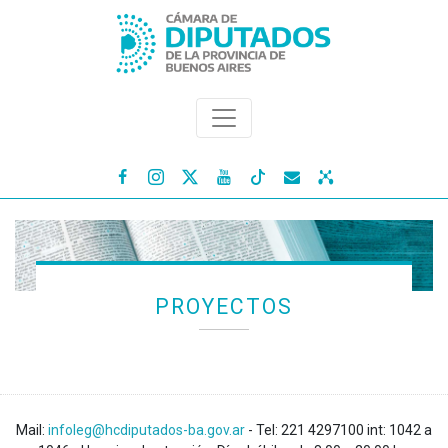




PROYECTOS
Mail:
infoleg@hcdiputados-ba.gov.ar
- Tel: 221 4297100 int: 1042 a