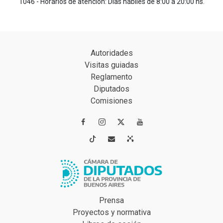
1046 - Horarios de atención: Días hábiles de 8:00 a 20:00 hs.
Autoridades
Visitas guiadas
Reglamento
Diputados
Comisiones




Prensa
Proyectos y normativa