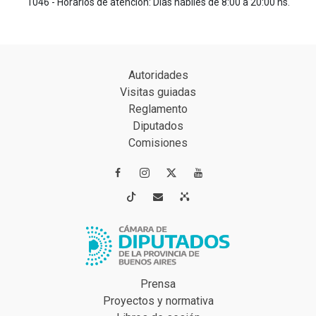
1046 - Horarios de atención: Días hábiles de 8:00 a 20:00 hs.
Autoridades
Visitas guiadas
Reglamento
Diputados
Comisiones




Prensa
Proyectos y normativa