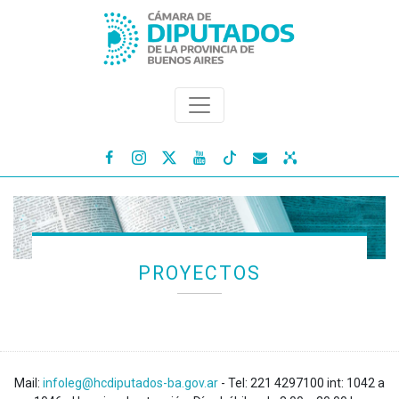




PROYECTOS
Mail:
infoleg@hcdiputados-ba.gov.ar
- Tel: 221 4297100 int: 1042 a