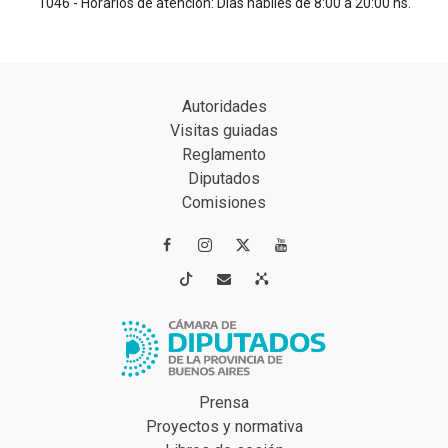
1046 - Horarios de atención: Días hábiles de 8:00 a 20:00 hs.
Autoridades
Visitas guiadas
Reglamento
Diputados
Comisiones




Prensa
Proyectos y normativa