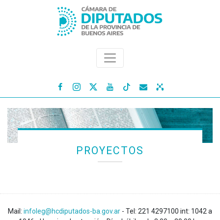




PROYECTOS
Mail:
infoleg@hcdiputados-ba.gov.ar
- Tel: 221 4297100 int: 1042 a