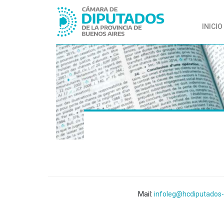
INICIO
Mail:
infoleg@hcdiputados-