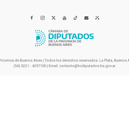




incia de Buenos Aires | Todos los derechos reservados. La Plata, Buenos Aires
(54) 0221 - 4297100 | Email: contacto@hcdiputados-ba.gov.ar