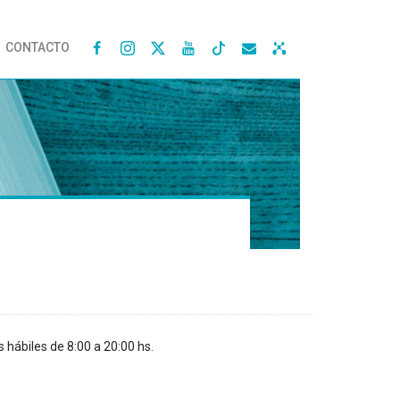
CONTACTO




s hábiles de 8:00 a 20:00 hs.