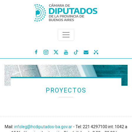




PROYECTOS
Mail:
infoleg@hcdiputados-ba.gov.ar
- Tel: 221 4297100 int: 1042 a