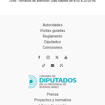
1046 - Horarios de atención: Días hábiles de 8:00 a 20:00 hs.
Autoridades
Visitas guiadas
Reglamento
Diputados
Comisiones




Prensa
Proyectos y normativa