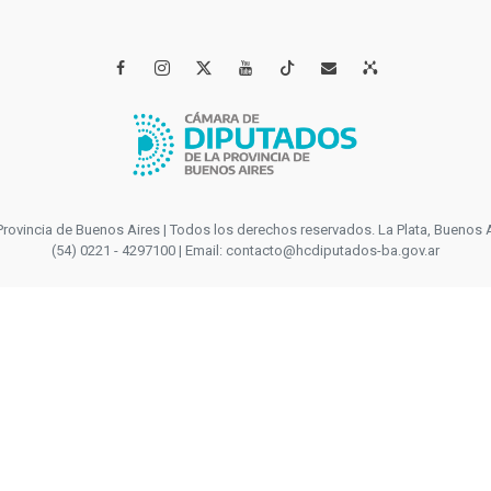




incia de Buenos Aires | Todos los derechos reservados. La Plata, Buenos Aires
(54) 0221 - 4297100 | Email: contacto@hcdiputados-ba.gov.ar