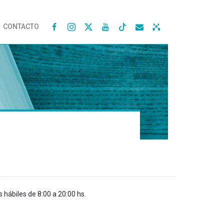
CONTACTO




s hábiles de 8:00 a 20:00 hs.