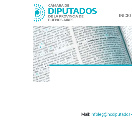
INICIO
Mail:
infoleg@hcdiputados-