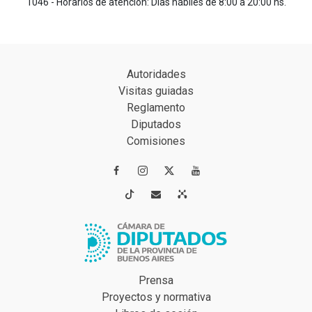
1046 - Horarios de atención: Días hábiles de 8:00 a 20:00 hs.
Autoridades
Visitas guiadas
Reglamento
Diputados
Comisiones




Prensa
Proyectos y normativa