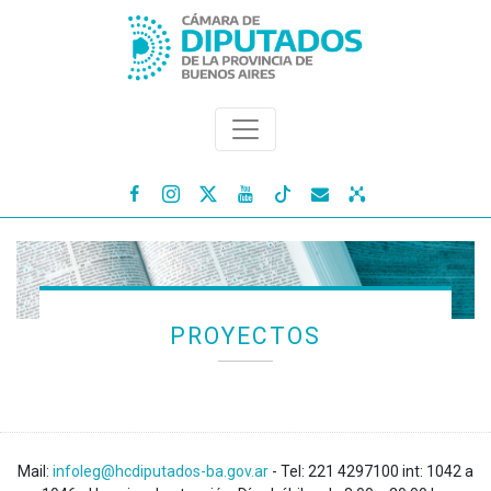




PROYECTOS
Mail:
infoleg@hcdiputados-ba.gov.ar
- Tel: 221 4297100 int: 1042 a