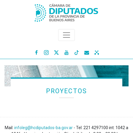




PROYECTOS
Mail:
infoleg@hcdiputados-ba.gov.ar
- Tel: 221 4297100 int: 1042 a