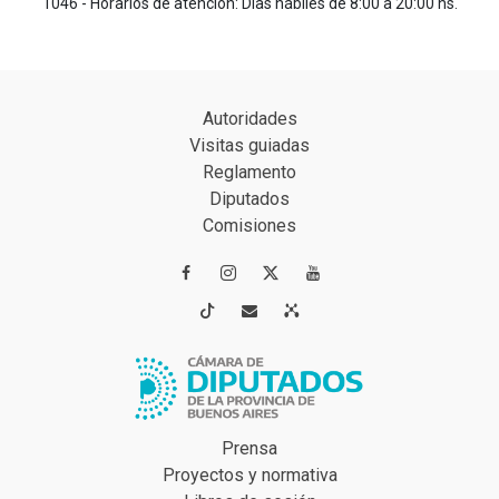
1046 - Horarios de atención: Días hábiles de 8:00 a 20:00 hs.
Autoridades
Visitas guiadas
Reglamento
Diputados
Comisiones




Prensa
Proyectos y normativa