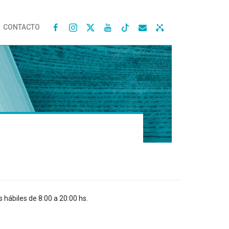
CONTACTO




s hábiles de 8:00 a 20:00 hs.