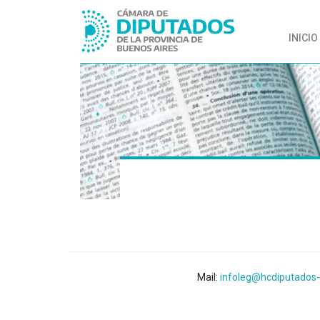
INICIO
Mail:
infoleg@hcdiputados-