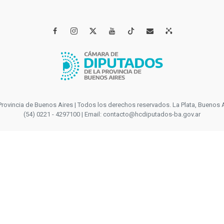




incia de Buenos Aires | Todos los derechos reservados. La Plata, Buenos Aires
(54) 0221 - 4297100 | Email: contacto@hcdiputados-ba.gov.ar