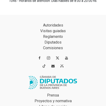
1046 - Horarios de atención: Días hábiles de 8:00 a 20:00 hs.
Autoridades
Visitas guiadas
Reglamento
Diputados
Comisiones




Prensa
Proyectos y normativa