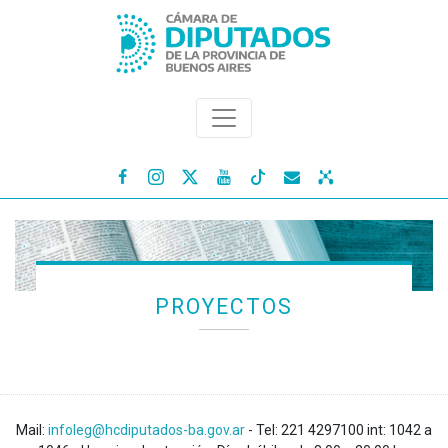




PROYECTOS
Mail:
infoleg@hcdiputados-ba.gov.ar
- Tel: 221 4297100 int: 1042 a