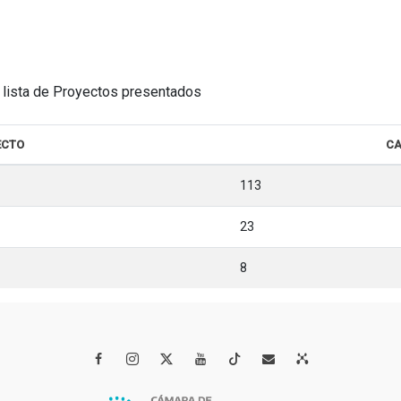
la lista de Proyectos presentados
ECTO
CA
113
23
8



