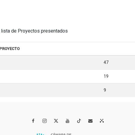
la lista de Proyectos presentados
 PROYECTO
47
19
9



