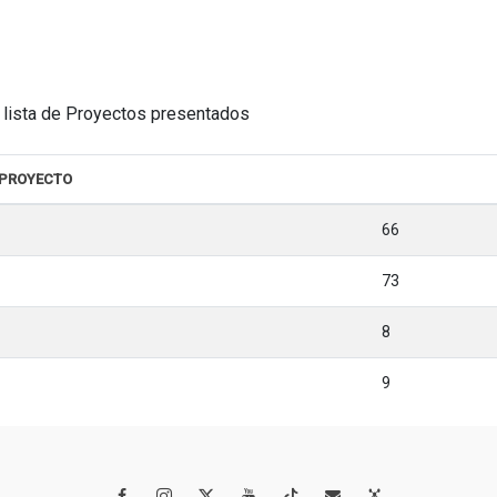
la lista de Proyectos presentados
 PROYECTO
66
73
8
9



