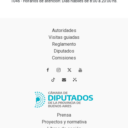
1046 - Horarios de atención: Días hábiles de 8:00 a 20:00 hs.
Autoridades
Visitas guiadas
Reglamento
Diputados
Comisiones




Prensa
Proyectos y normativa