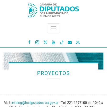




PROYECTOS
Mail:
infoleg@hcdiputados-ba.gov.ar
- Tel: 221 4297100 int: 1042 a