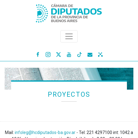




PROYECTOS
Mail:
infoleg@hcdiputados-ba.gov.ar
- Tel: 221 4297100 int: 1042 a