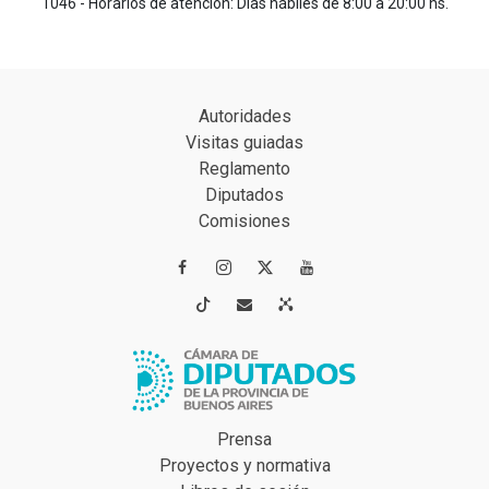
1046 - Horarios de atención: Días hábiles de 8:00 a 20:00 hs.
Autoridades
Visitas guiadas
Reglamento
Diputados
Comisiones




Prensa
Proyectos y normativa