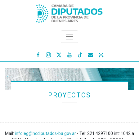




PROYECTOS
Mail:
infoleg@hcdiputados-ba.gov.ar
- Tel: 221 4297100 int: 1042 a