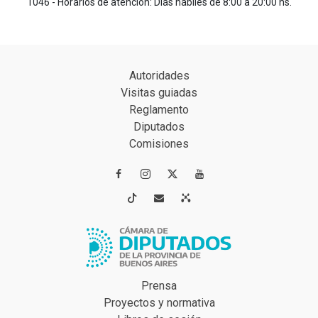
1046 - Horarios de atención: Días hábiles de 8:00 a 20:00 hs.
Autoridades
Visitas guiadas
Reglamento
Diputados
Comisiones




Prensa
Proyectos y normativa