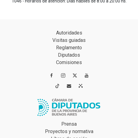
1046 - Horarios de atención: Días hábiles de 8:00 a 20:00 hs.
Autoridades
Visitas guiadas
Reglamento
Diputados
Comisiones




Prensa
Proyectos y normativa