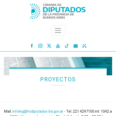




PROYECTOS
Mail:
infoleg@hcdiputados-ba.gov.ar
- Tel: 221 4297100 int: 1042 a