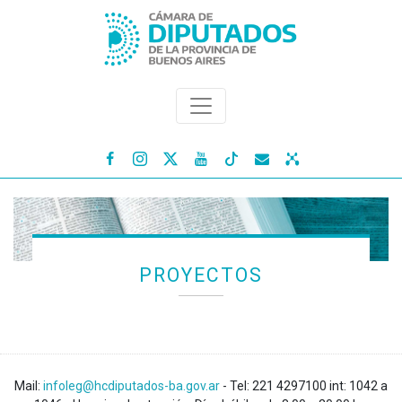




PROYECTOS
Mail:
infoleg@hcdiputados-ba.gov.ar
- Tel: 221 4297100 int: 1042 a