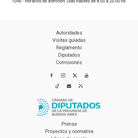
1046 - Horarios de atención: Días hábiles de 8:00 a 20:00 hs.
Autoridades
Visitas guiadas
Reglamento
Diputados
Comisiones




Prensa
Proyectos y normativa