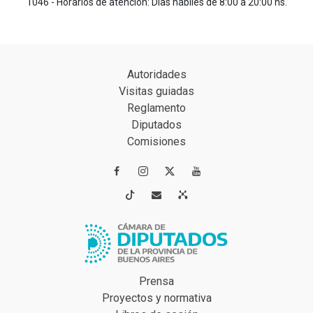
1046 - Horarios de atención: Días hábiles de 8:00 a 20:00 hs.
Autoridades
Visitas guiadas
Reglamento
Diputados
Comisiones




Prensa
Proyectos y normativa