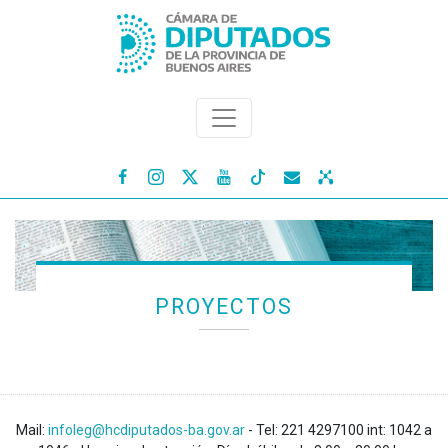




PROYECTOS
Mail:
infoleg@hcdiputados-ba.gov.ar
- Tel: 221 4297100 int: 1042 a