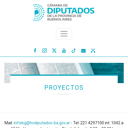




PROYECTOS
Mail:
infoleg@hcdiputados-ba.gov.ar
- Tel: 221 4297100 int: 1042 a