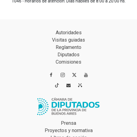
1046 - Horarios de atención: Días hábiles de 8:00 a 20:00 hs.
Autoridades
Visitas guiadas
Reglamento
Diputados
Comisiones




Prensa
Proyectos y normativa