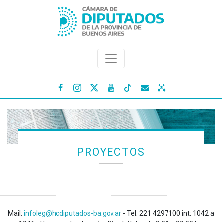




PROYECTOS
Mail:
infoleg@hcdiputados-ba.gov.ar
- Tel: 221 4297100 int: 1042 a