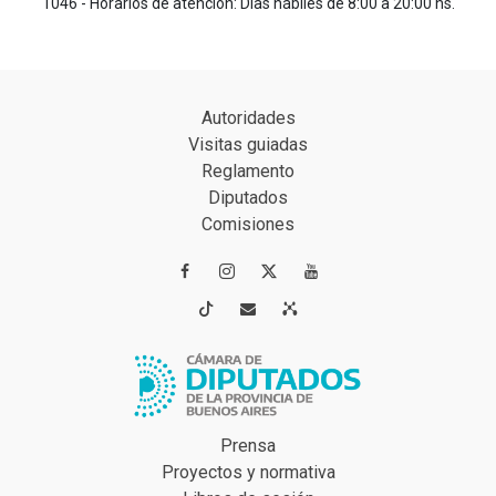
1046 - Horarios de atención: Días hábiles de 8:00 a 20:00 hs.
Autoridades
Visitas guiadas
Reglamento
Diputados
Comisiones




Prensa
Proyectos y normativa