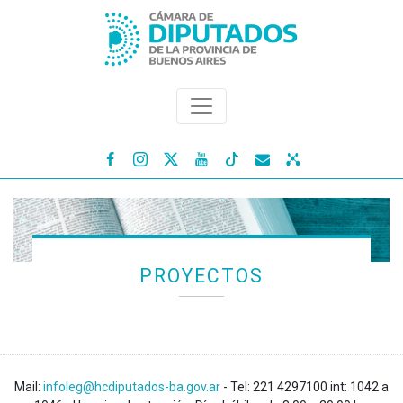




PROYECTOS
Mail:
infoleg@hcdiputados-ba.gov.ar
- Tel: 221 4297100 int: 1042 a