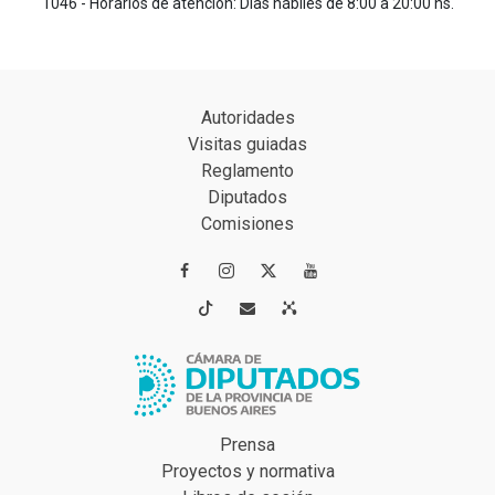
1046 - Horarios de atención: Días hábiles de 8:00 a 20:00 hs.
Autoridades
Visitas guiadas
Reglamento
Diputados
Comisiones




Prensa
Proyectos y normativa