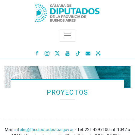




PROYECTOS
Mail:
infoleg@hcdiputados-ba.gov.ar
- Tel: 221 4297100 int: 1042 a