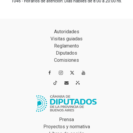
1046 - Horarios de atención: Días hábiles de 8:00 a 20:00 hs.
Autoridades
Visitas guiadas
Reglamento
Diputados
Comisiones




Prensa
Proyectos y normativa