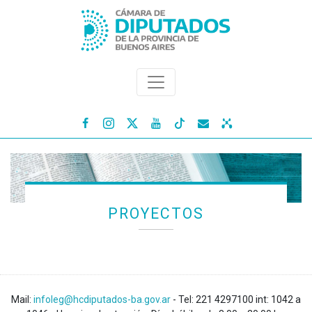




PROYECTOS
Mail:
infoleg@hcdiputados-ba.gov.ar
- Tel: 221 4297100 int: 1042 a