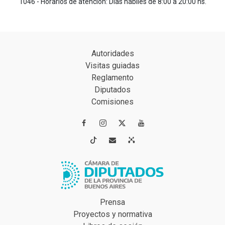
1046 - Horarios de atención: Días hábiles de 8:00 a 20:00 hs.
Autoridades
Visitas guiadas
Reglamento
Diputados
Comisiones




Prensa
Proyectos y normativa