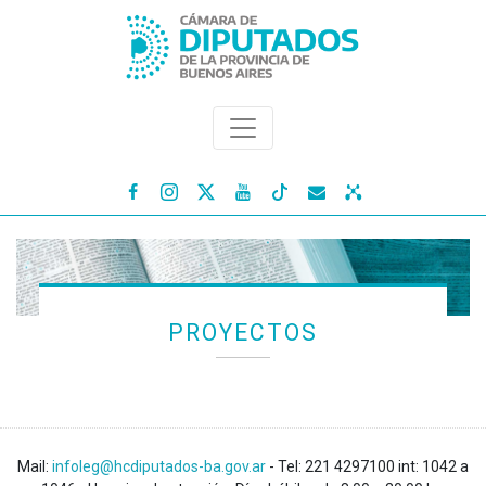




PROYECTOS
Mail:
infoleg@hcdiputados-ba.gov.ar
- Tel: 221 4297100 int: 1042 a