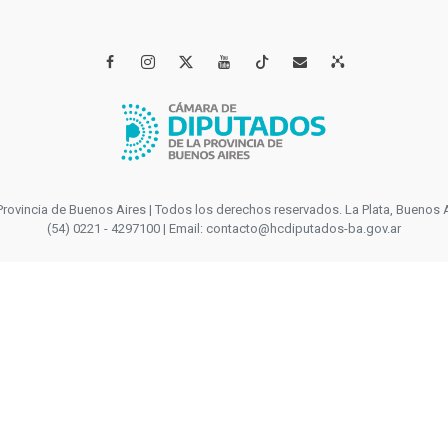




incia de Buenos Aires | Todos los derechos reservados. La Plata, Buenos Aires
(54) 0221 - 4297100 | Email: contacto@hcdiputados-ba.gov.ar