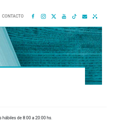
CONTACTO




s hábiles de 8:00 a 20:00 hs.