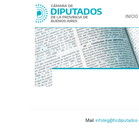
INICIO
Mail:
infoleg@hcdiputados-