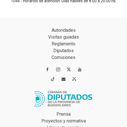
1046 - Horarios de atención: Días hábiles de 8:00 a 20:00 hs.
Autoridades
Visitas guiadas
Reglamento
Diputados
Comisiones




Prensa
Proyectos y normativa