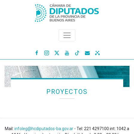




PROYECTOS
Mail:
infoleg@hcdiputados-ba.gov.ar
- Tel: 221 4297100 int: 1042 a