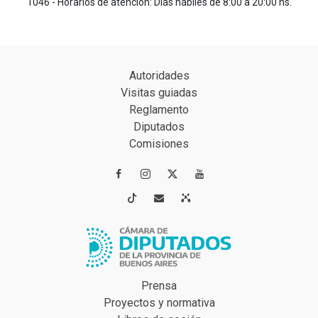
1046 - Horarios de atención: Días hábiles de 8:00 a 20:00 hs.
Autoridades
Visitas guiadas
Reglamento
Diputados
Comisiones




Prensa
Proyectos y normativa