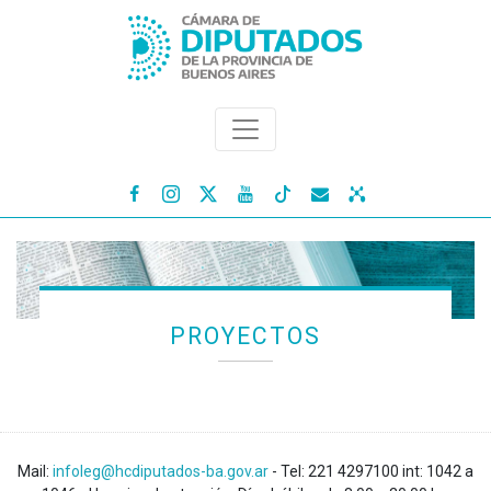




PROYECTOS
Mail:
infoleg@hcdiputados-ba.gov.ar
- Tel: 221 4297100 int: 1042 a