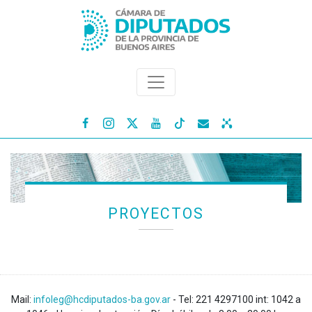




PROYECTOS
Mail:
infoleg@hcdiputados-ba.gov.ar
- Tel: 221 4297100 int: 1042 a