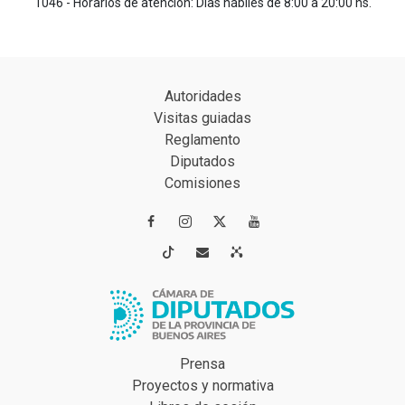
1046 - Horarios de atención: Días hábiles de 8:00 a 20:00 hs.
Autoridades
Visitas guiadas
Reglamento
Diputados
Comisiones




Prensa
Proyectos y normativa