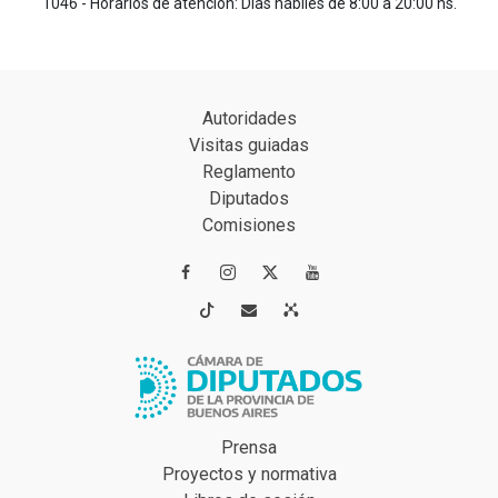
1046 - Horarios de atención: Días hábiles de 8:00 a 20:00 hs.
Autoridades
Visitas guiadas
Reglamento
Diputados
Comisiones




Prensa
Proyectos y normativa