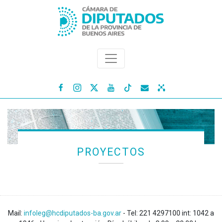




PROYECTOS
Mail:
infoleg@hcdiputados-ba.gov.ar
- Tel: 221 4297100 int: 1042 a