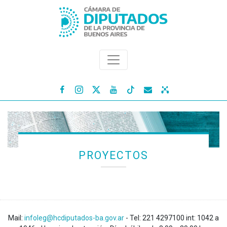




PROYECTOS
Mail:
infoleg@hcdiputados-ba.gov.ar
- Tel: 221 4297100 int: 1042 a