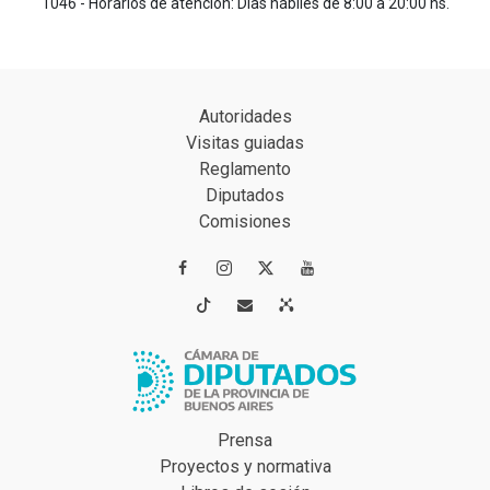
1046 - Horarios de atención: Días hábiles de 8:00 a 20:00 hs.
Autoridades
Visitas guiadas
Reglamento
Diputados
Comisiones




Prensa
Proyectos y normativa