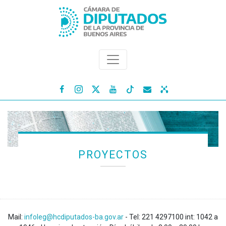




PROYECTOS
Mail:
infoleg@hcdiputados-ba.gov.ar
- Tel: 221 4297100 int: 1042 a