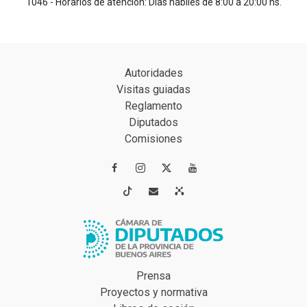
1046 - Horarios de atención: Días hábiles de 8:00 a 20:00 hs.
Autoridades
Visitas guiadas
Reglamento
Diputados
Comisiones




Prensa
Proyectos y normativa