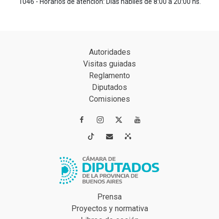
1046 - Horarios de atención: Días hábiles de 8:00 a 20:00 hs.
Autoridades
Visitas guiadas
Reglamento
Diputados
Comisiones




Prensa
Proyectos y normativa