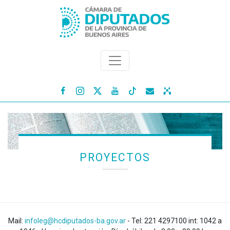




PROYECTOS
Mail:
infoleg@hcdiputados-ba.gov.ar
- Tel: 221 4297100 int: 1042 a