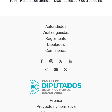
1046 - Horarios de atención: Días hábiles de 8:00 a 20:00 hs.
Autoridades
Visitas guiadas
Reglamento
Diputados
Comisiones




Prensa
Proyectos y normativa