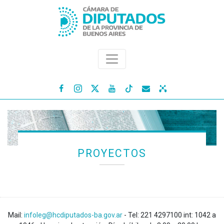




PROYECTOS
Mail:
infoleg@hcdiputados-ba.gov.ar
- Tel: 221 4297100 int: 1042 a