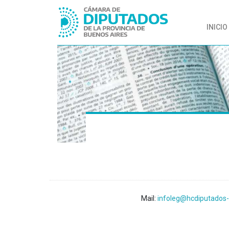
INICIO
Mail:
infoleg@hcdiputados-