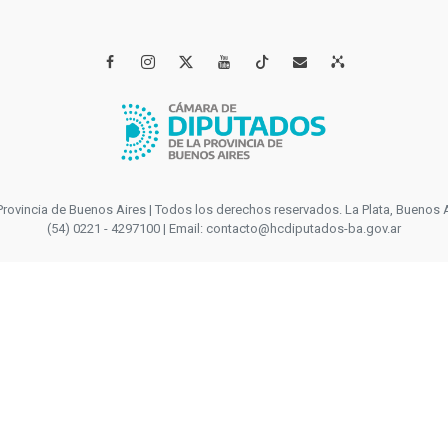




incia de Buenos Aires | Todos los derechos reservados. La Plata, Buenos Aires
(54) 0221 - 4297100 | Email: contacto@hcdiputados-ba.gov.ar