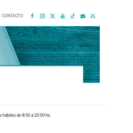
CONTACTO




s hábiles de 8:00 a 20:00 hs.